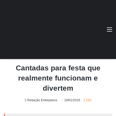
M
Cantadas para festa que
realmente funcionam e
divertem
Redação Entrepanos
19/01/2026
163