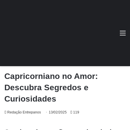
M
Capricorniano no Amor:
Descubra Segredos e
Curiosidades
Redação Entrepanos
13/02/2025
119